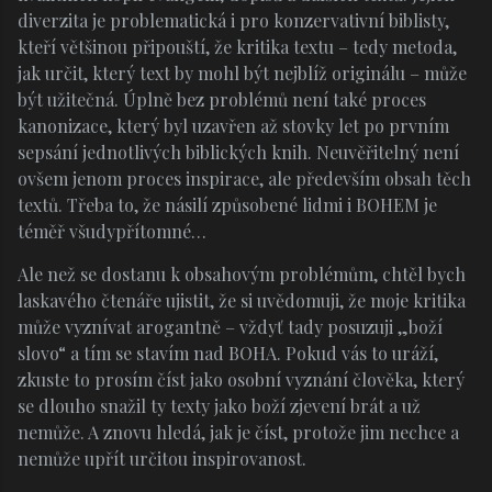
diverzita je problematická i pro konzervativní biblisty,
kteří většinou připouští, že kritika textu – tedy metoda,
jak určit, který text by mohl být nejblíž originálu – může
být užitečná. Úplně bez problémů není také proces
kanonizace, který byl uzavřen až stovky let po prvním
sepsání jednotlivých biblických knih. Neuvěřitelný není
ovšem jenom proces inspirace, ale především obsah těch
textů. Třeba to, že násilí způsobené lidmi i BOHEM je
téměř všudypřítomné…
Ale než se dostanu k obsahovým problémům, chtěl bych
laskavého čtenáře ujistit, že si uvědomuji, že moje kritika
může vyznívat arogantně – vždyť tady posuzuji „boží
slovo“ a tím se stavím nad BOHA. Pokud vás to uráží,
zkuste to prosím číst jako osobní vyznání člověka, který
se dlouho snažil ty texty jako boží zjevení brát a už
nemůže. A znovu hledá, jak je číst, protože jim nechce a
nemůže upřít určitou inspirovanost.