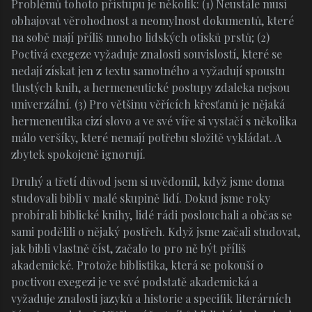
Problémů tohoto přístupu je několik: (1) Neustále musí
obhajovat věrohodnost a neomylnost dokumentů, které
na sobě mají příliš mnoho lidských otisků prstů; (2)
Poctivá exegeze vyžaduje znalosti souvislostí, které se
nedají získat jen z textu samotného a vyžadují spoustu
tlustých knih, a hermeneutické postupy zdaleka nejsou
univerzální. (3) Pro většinu věřících křesťanů je nějaká
hermeneutika cizí slovo a ve své víře si vystačí s několika
málo veršíky, které nemají potřebu složitě vykládat. A
zbytek spokojeně ignorují.
Druhý a třetí důvod jsem si uvědomil, když jsme doma
studovali bibli v malé skupině lidí. Dokud jsme roky
probírali biblické knihy, lidé rádi poslouchali a občas se
sami podělili o nějaký postřeh. Když jsme začali studovat,
jak bibli vlastně číst, začalo to pro ně být příliš
akademické. Protože biblistika, která se pokouší o
poctivou exegezi je ve své podstatě akademická a
vyžaduje znalosti jazyků a historie a specifik literárních