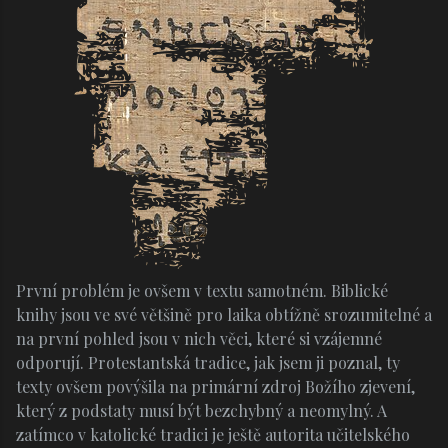
První problém je ovšem v textu samotném. Biblické
knihy jsou ve své většině pro laika obtížně srozumitelné a
na první pohled jsou v nich věci, které si vzájemné
odporují. Protestantská tradice, jak jsem ji poznal, ty
texty ovšem povýšila na primární zdroj Božího zjevení,
který z podstaty musí být bezchybný a neomylný. A
zatímco v katolické tradici je ještě autorita učitelského