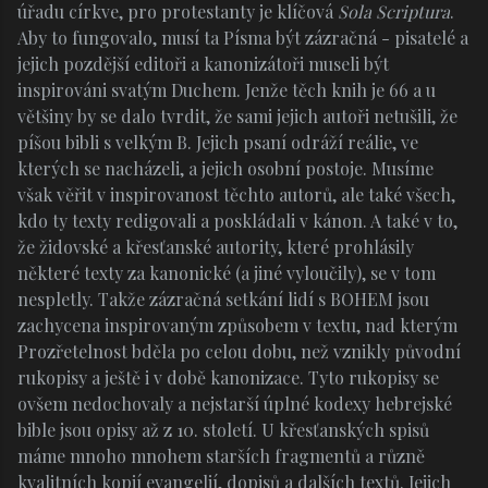
úřadu církve, pro protestanty je klíčová
Sola Scriptura
.
Aby to fungovalo, musí ta Písma být zázračná - pisatelé a
jejich pozdější editoři a kanonizátoři museli být
inspirováni svatým Duchem. Jenže těch knih je 66 a u
většiny by se dalo tvrdit, že sami jejich autoři netušili, že
píšou bibli s velkým B. Jejich psaní odráží reálie, ve
kterých se nacházeli, a jejich osobní postoje. Musíme
však věřit v inspirovanost těchto autorů, ale také všech,
kdo ty texty redigovali a poskládali v kánon. A také v to,
že židovské a křesťanské autority, které prohlásily
některé texty za kanonické (a jiné vyloučily), se v tom
nespletly. Takže zázračná setkání lidí s BOHEM jsou
zachycena inspirovaným způsobem v textu, nad kterým
Prozřetelnost bděla po celou dobu, než vznikly původní
rukopisy a ještě i v době kanonizace. Tyto rukopisy se
ovšem nedochovaly a nejstarší úplné kodexy hebrejské
bible jsou opisy až z 10. století. U křesťanských spisů
máme mnoho mnohem starších fragmentů a různě
kvalitních kopií evangelií, dopisů a dalších textů. Jejich