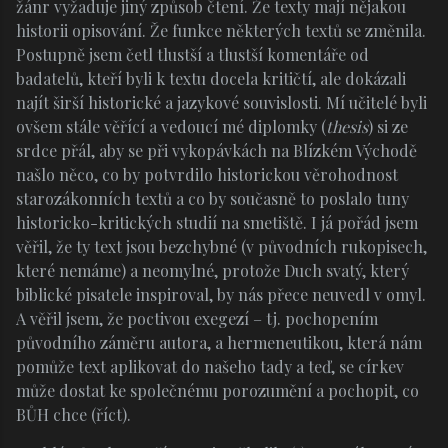
žánr vyžaduje jiný způsob čtení. Že texty mají nějakou
historii opisování. Že funkce některých textů se změnila.
Postupně jsem četl tlustší a tlustší komentáře od
badatelů, kteří byli k textu docela kritičtí, ale dokázali
najít širší historické a jazykové souvislosti. Mí učitelé byli
ovšem stále věřící a vedoucí mé diplomky (
thesis
) si ze
srdce přál, aby se při vykopávkách na Blízkém Východě
našlo něco, co by potvrdilo historickou věrohodnost
starozákonních textů a co by současně to poslalo tuny
historicko-kritických studií na smetiště. I já pořád jsem
věřil, že ty text jsou bezchybné (v původních rukopisech,
které nemáme) a neomylné, protože Duch svatý, který
biblické pisatele inspiroval, by nás přece neuvedl v omyl.
A věřil jsem, že poctivou exegezí – tj. pochopením
původního záměru autora, a hermeneutikou, která nám
pomůže text aplikovat do našeho tady a teď, se církev
může dostat ke společnému porozumění a pochopit, co
BŮH chce (říct).