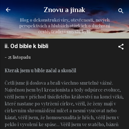
Přeskočit na hlavní obsah
Znovu a jinak
Blog o dekonstrukci víry, otevřenosti, nových
perspektivách a hlubších otázkách o duchovní
cestě, tradici i smyslu bytí.
ii. Od bible k bibli
-
25 listopadu
Kterak jsem u bible začal a skončil
Četli jsme ji doslova a brali všechno smrtelně vážně.
Najednou jsem byl kreacionista a tedy odpůrce evoluce,
věřil jsem v příchod tisíciletého království na konci věků,
které nastane po vytržení církve, věřil, že ženy mají v
církevním shromáždění mlčet a nesmí vyučovat nebo
kázat, věřil jsem, že homosexualita je hřích, věřil jsem v
peklo i vyvolení ke spáse... Věřil jsem ve svatého, bázeň