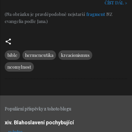
ČÍST DÁL »
(Na obrázku je pravděpodobně nejstarší
fragment
NZ
evangelia podle Jana.)
bible
hermeneutika
kreacionismus
neomylnost
Populární příspěvky z tohoto blogu
xiv. Blahoslavení pochybující
-
19 ledna