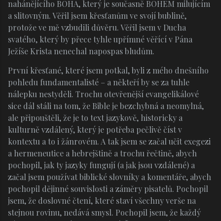
nahánějícího BOHA, který je současně BOHEM milujícím
a slitovným. Věřil jsem křesťanům ve svojí bublině,
protože ve mě vzbudili důvěru. Věřil jsem v Ducha
svatého, který by přece tyhle upřímné věřící v Pána
Ježíše Krista nenechal napospas bludům.
První křesťané, které jsem potkal, byli z mého dnešního
pohledu fundamentalisté – a někteří by se za tuhle
nálepku nestyděli. Trochu otevřenější evangelikálové
sice dál stáli na tom, že Bible je bezchybná a neomylná,
ale připouštěli, že je to text jazykově, historicky a
kulturně vzdálený, který je potřeba pečlivě číst v
kontextu a to i žánrovém. A tak jsem se začal učit exegezi
a hermeneutice a hebrejštině a trochu řečtině, abych
pochopil, jak ty jazyky fungují (a jak jsou vzdálené) a
začal jsem používat biblické slovníky a komentáře, abych
pochopil dějinné souvislosti a záměry pisatelů. Pochopil
jsem, že doslovné čtení, které staví všechny verše na
stejnou rovinu, nedává smysl. Pochopil jsem, že každý