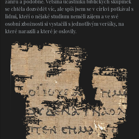
žánrů a podobně. Většina účastníků biblických skupinek
se chtěla dozvědět víc, ale spíš jsem se v církvi potkával s
lidmi, kteří o nějaké studium neměli zájem a ve své
osobní zbožnosti si vystačili s jednotlivým veršíky, na
které narazili a které je oslovily.