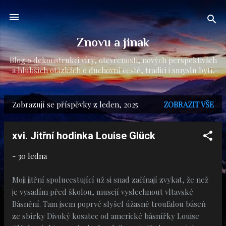
Přeskočit na hlavní obsah
Znovu a jinak
Blog o dekonstrukci víry, otevřenosti, nových perspektivách
a hlubších otázkách o duchovní cestě, tradici i smyslu bytí.
Zobrazují se příspěvky z leden, 2025
ZOBRAZIT VŠE
P
ř
xvi. Jitřní hodinka Louise Glück
í
s
-
30 ledna
p
Moji jitřní spolucestující už si snad začínají zvykat, že než
ě
je vysadím před školou, musejí vyslechnout vltavské
v
Básnění. Tam jsem poprvé slyšel úžasně troufalou báseň
ze sbírky Divoký kosatec od americké básnířky Louise
k