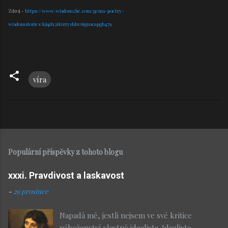
Zdroj -
https://www.wisdom2be.com/gems-poetry-
wisdomstories/kjqdx36lzrry1hlrc6iguscapgb479
víra
Populární příspěvky z tohoto blogu
xxxi. Pravdivost a laskavost
-
29 prosince
Napadá mě, jestli nejsem ve své kritice
náboženství vlastně idealista. Idealista