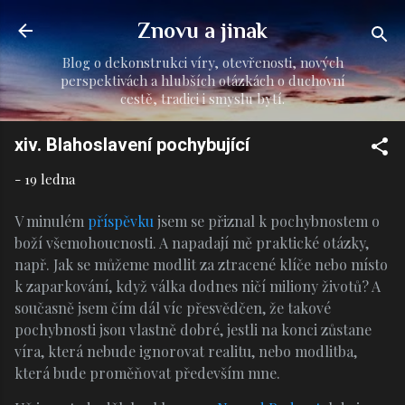
Přeskočit na hlavní obsah
Znovu a jinak
Blog o dekonstrukci víry, otevřenosti, nových
perspektivách a hlubších otázkách o duchovní
cestě, tradici i smyslu bytí.
xiv. Blahoslavení pochybující
-
19 ledna
V minulém
příspěvku
jsem se přiznal k pochybnostem o
boží všemohoucnosti. A napadají mě praktické otázky,
např. Jak se můžeme modlit za ztracené klíče nebo místo
k zaparkování, když válka dodnes ničí miliony životů? A
současně jsem čím dál víc přesvědčen, že takové
pochybnosti jsou vlastně dobré, jestli na konci zůstane
víra, která nebude ignorovat realitu, nebo modlitba,
která bude proměňovat především mne.