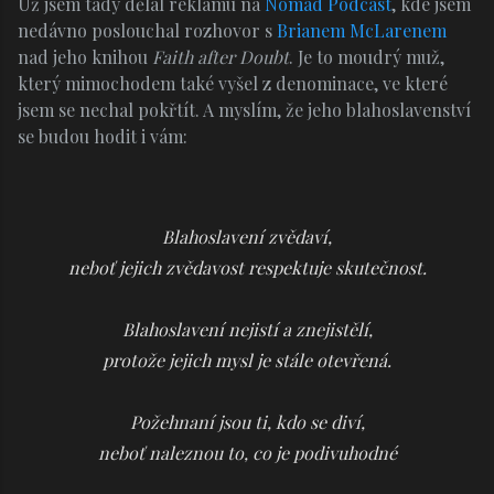
Už jsem tady dělal reklamu na
Nomad Podcast
, kde jsem
nedávno poslouchal rozhovor s
Brianem McLarenem
nad jeho knihou
Faith after Doubt
. Je to moudrý muž,
který mimochodem také vyšel z denominace, ve které
jsem se nechal pokřtít. A myslím, že jeho blahoslavenství
se budou hodit i vám:
Blahoslavení zvědaví,
neboť jejich zvědavost respektuje skutečnost.
Blahoslavení nejistí a znejistělí,
protože jejich mysl je stále otevřená.
Požehnaní jsou ti, kdo se diví,
neboť naleznou to, co je podivuhodné