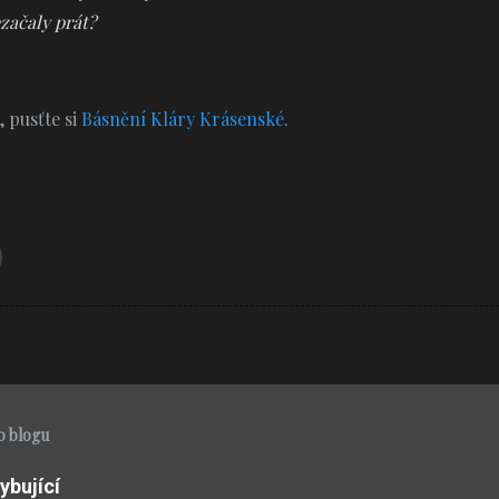
ezačaly prát?
, pusťte si
Básnění Kláry Krásenské
.
o blogu
ybující