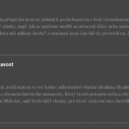
m příspěvku jsem se přiznal k pochybnostem o boží všemohoucnos
é otázky, např. Jak se můžeme modlit za ztracené klíče nebo míst
dnes ničí miliony životů? A současně jsem čím dál víc přesvědčen, 
obré, jestli na konci zůstane víra, která nebude ignorovat realitu
měňovat především mne. Už jsem tady dělal reklamu na Nomad P
al rozhovor s Brianem McLarenem nad jeho knihou Faith after Do
mochodem také vyšel z denominace, ve které jsem se nechal pokřt
kavost
venství se budou hodit i vám: Blahoslavení zvědaví, neboť jejich z
t. Blahoslavení nejistí a znejistělí, protože jejich mysl je stále ote
iví, neboť naleznou to, co je podivuhodné Blahoslavení ti, kdo zpo
, jestli nejsem ve své kritice náboženství vlastně idealista. Ideal
ich obzory se budou navždy rozš...
s obrazem hněvivého monarchy, který trestá potopou světa a chy
Bibli číst, aniž bych viděl obrazy, pro které církevní otec/heretik
é bibli působí nějaký jiný bůh a z novozákonních knih vzal na milo
um podle Lukáše a deset pavlovských epištol. Protože i novozákonní
ěta a historický Ježíš byl především kazatelem apokalypsy (Schwe
 nadčasové morálky. Podle mého názoru má Kristův mravní chara