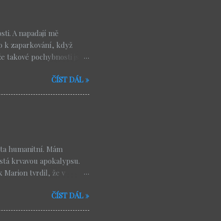
ti. A napadají mě
o k zaparkování, když
že takové pochybnosti jsou
, nebo modlitba, která
ČÍST DÁL »
odcast , kde jsem nedávno
ubt . Je to moudrý muž,
ít. A myslím, že jeho
vědavost respektuje
vřená. Požehnaní jsou ti,
chybňují své odpovědi,
ista humanitní. Mám
stá krvavou apokalypsu.
 Marion tvrdil, že v
st jen modifikované
ČÍST DÁL »
 spisy vyhlížejí násilný
itzer, Ehrman), ne
kter jednu velmi vážnou