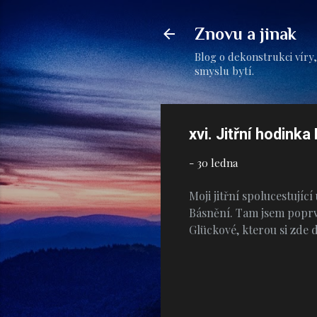
Znovu a jinak
Blog o dekonstrukci víry,
smyslu bytí.
xvi. Jitřní hodink
-
30 ledna
Moji jitřní spolucestujíc
Básnění. Tam jsem poprv
Glückové, kterou si zde d