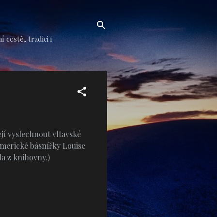
cestě, tradici i
ejí vyslechnout vltavské
merické básnířky Louise
la z knihovny.)