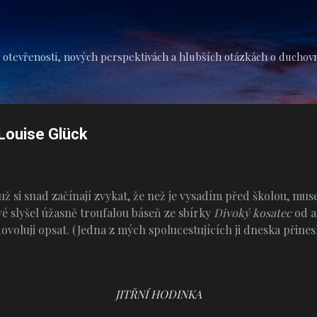
Přeskočit na hlavní obsah
 otevřenosti, nových perspektivách a hlubších otázkách o duchovní 
a Louise Glück
í už si snad začínají zvykat, že než je vysadím před školou, mus
é slyšel úžasně troufalou báseň ze sbírky
Divoký kosatec
od a
ovoluji opsat. (Jedna z mých spolucestujících ji dneska přines
JITŘNÍ HODINKA