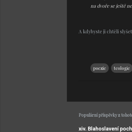
na dvoře se ještě n
A kdybyste ji chtěli slyšet
poezie
teologie
Populární příspěvky z tohot
xiv. Blahoslavení poch