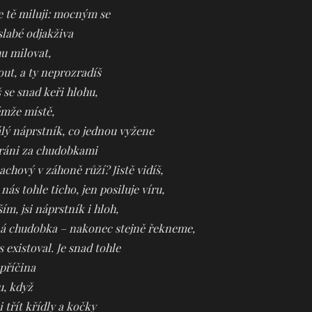
e tě miluji: mocným se
slabé odjakživa
u milovat,
t, a ty neprozradíš
 se snad keři hlohu,
émže místě,
tálý náprstník, co jednou vyžene
tráni za chudobkami
achový v záhoně růží? Jistě vidíš,
nás tohle ticho, jen posiluje víru,
ím, jsi náprstník i hloh,
ná chudobka – nakonec stejně řekneme,
 existoval. Je snad tohle
 příčina
u, když
i třít křídly a kočky