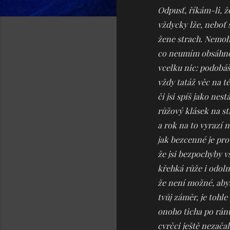
Odpusť, říkám-li, ž
vždycky lže, neboť 
žene strach. Nemoh
co neumím obsáhnou
vcelku nic: podobáš
vždy tatáž věc na t
či jsi spíš jako nes
růžový klásek na s
a rok na to vyrazí n
jak bezcenné je pro 
že jsi bezpochyby vš
křehká růže i odol
že není možné, abys
tvůj záměr, je tohle
onoho ticha po rán
cvrčci ještě nezačal