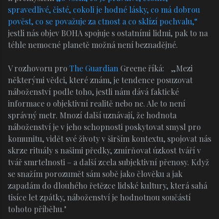
spravedlivé, čisté, cokoli je hodné lásky, co má dobrou
pověst, co se považuje za ctnost a co sklízí pochvalu,“
jestli nás objev BOHA spojuje s ostatními lidmi, pak to na
téhle nemocné planetě možná není beznadějné.
V rozhovoru pro
The Guardian
Greene říká: „Mezi
některými vědci, které znám, je tendence posuzovat
náboženství podle toho, jestli nám dává faktické
informace o objektivní realitě nebo ne. Ale to není
správný metr. Mnozí další uznávají, že hodnota
náboženství je v jeho schopnosti poskytovat smysl pro
komunitu, vidět své životy v širším kontextu, spojovat nás
skrze rituály s našimi předky, zmírňovat úzkost tváří v
tvář smrtelnosti – a další zcela subjektivní přenosy. Když
se snažím porozumět sám sobě jako člověku a jak
zapadám do dlouhého řetězce lidské kultury, která sahá
tisíce let zpátky, náboženství je hodnotnou součástí
tohoto příběhu."