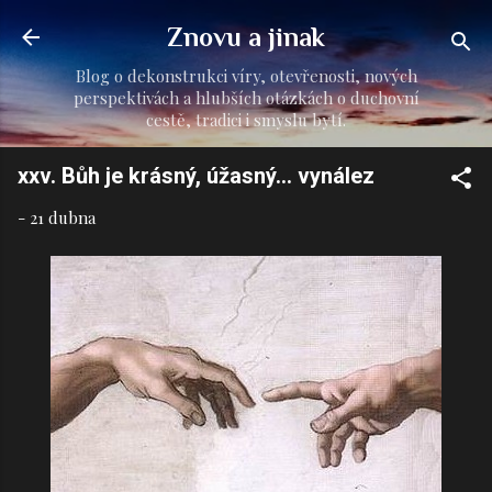
Přeskočit na hlavní obsah
Znovu a jinak
Blog o dekonstrukci víry, otevřenosti, nových
perspektivách a hlubších otázkách o duchovní
cestě, tradici i smyslu bytí.
xxv. Bůh je krásný, úžasný... vynález
-
21 dubna