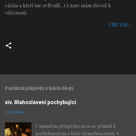
vážím a kteří mě ovlivnili...) A zase mám důvod k
vděčnosti.
ČÍST DÁL»
Populární příspěvky z tohoto blogu
xiv. Blahoslavení pochybující
-
19 ledna
V minulém příspěvku jsem se přiznal k
pochybnostem o boží všemohoucnosti. A