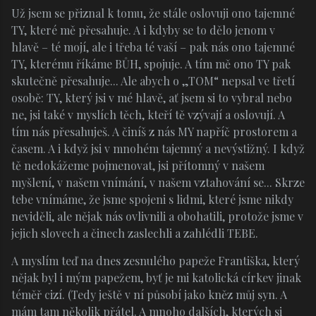
Už jsem se přiznal k tomu, že stále oslovuji ono tajemné
TY, které mě přesahuje. A i kdyby se to dělo jenom v
hlavě – té mojí, ale i třeba té vaší – pak nás ono tajemné
TY, kterému říkáme BŮH, spojuje. A tím mě ono TY pak
skutečně přesahuje... Ale abych o „TOM“ nepsal ve třetí
osobě: TY, který jsi v mé hlavě, ať jsem si to vybral nebo
ne, jsi také v myslích těch, kteří tě vzývají a oslovují. A
tím nás přesahuješ. A činíš z nás MY napříč prostorem a
časem. A i když jsi v mnohém tajemný a nevýstižný. I když
tě nedokážeme pojmenovat, jsi přítomný v našem
myšlení, v našem vnímání, v našem vztahování se...
Skrze
tebe vnímáme, že jsme spojeni s lidmi, které jsme nikdy
neviděli, ale nějak nás ovlivnili a obohatili, protože jsme v
jejich slovech a činech zaslechli a zahlédli TEBE.
A myslím teď na dnes zesnulého papeže Františka, který
nějak byl i mým papežem, byť je mi katolická církev jinak
téměř cizí. (Tedy ještě v ní působí jako kněz můj syn. A
mám tam několik přátel. A mnoho dalších, kterých si