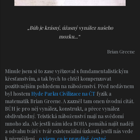
„Bůh je krásný, úžasný vynález našeho
mozku...“
Brian Greene
Minule jsem si to zase vyřizoval s fundamentalistickým
křesťanstvím, a tak bych to chtěl kompenzovat
pozitivnějším pohledem na náboženství. Před nedávnem
byl hostem
Hyde Parku Civilizace na ČT
fyzik a
matematik Brian Greene. A zazněl tam onen úvodní citát.
BŮH je pro něj vynález, konstrukt, a přece vynález
obdivuhodný. Teistická náboženství mají na svědomí
mnoho zla. Ale jestli nám idea BOHA pomáhá najít naději
a odvahu tváří v tvář existenciální úzkosti, jestli nás vede
k přemýšlení
„o všem, co je pravdivé, čestné,