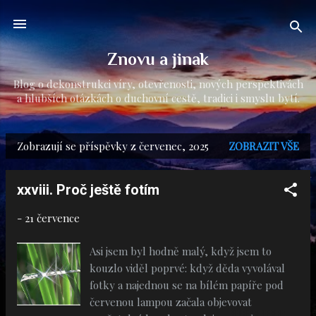
Přeskočit na hlavní obsah
Znovu a jinak
Blog o dekonstrukci víry, otevřenosti, nových perspektivách
a hlubších otázkách o duchovní cestě, tradici i smyslu bytí.
Zobrazují se příspěvky z červenec, 2025
ZOBRAZIT VŠE
P
ř
xxviii. Proč ještě fotím
í
s
-
21 července
p
Asi jsem byl hodně malý, když jsem to
ě
kouzlo viděl poprvé: když děda vyvolával
v
fotky a najednou se na bílém papíře pod
červenou lampou začala objevovat
k