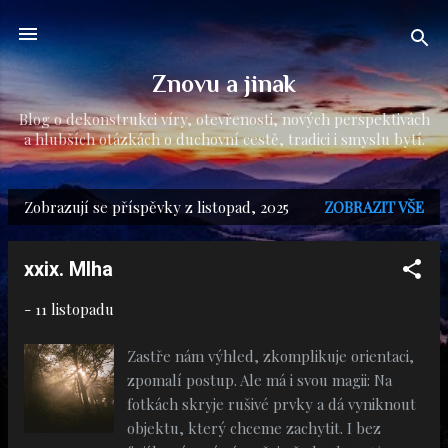
Přeskočit na hlavní obsah
Znovu a jinak
Blog o dekonstrukci víry, otevřenosti, nových perspektivách
a hlubších otázkách o duchovní cestě, tradici i smyslu bytí.
Zobrazují se příspěvky z listopad, 2025
ZOBRAZIT VŠE
P
ř
xxix. Mlha
í
s
-
11 listopadu
p
Zastře nám výhled, zkomplikuje orientaci,
ě
zpomalí postup. Ale má i svou magii: Na
v
fotkách skryje rušivé prvky a dá vyniknout
objektu, který chceme zachytit. I bez
k