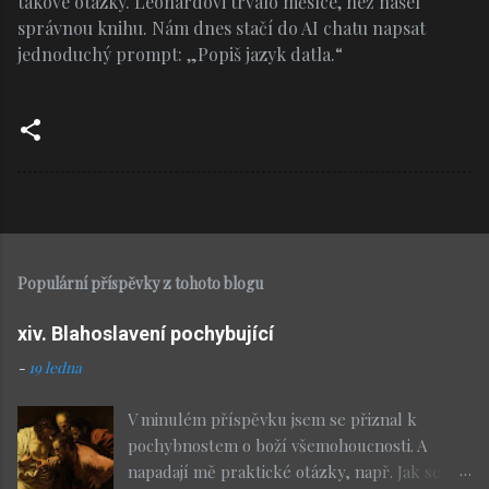
takové otázky. Leonardovi trvalo měsíce, než našel
správnou knihu. Nám dnes stačí do AI chatu napsat
jednoduchý prompt: „Popiš jazyk datla.“
Populární příspěvky z tohoto blogu
xiv. Blahoslavení pochybující
-
19 ledna
V minulém příspěvku jsem se přiznal k
pochybnostem o boží všemohoucnosti. A
napadají mě praktické otázky, např. Jak se