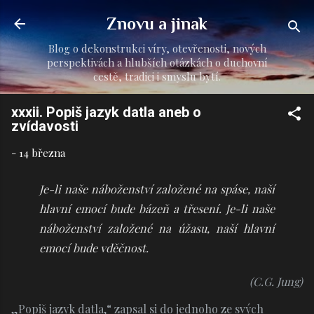
Přeskočit na hlavní obsah
Znovu a jinak
Blog o dekonstrukci víry, otevřenosti, nových
perspektivách a hlubších otázkách o duchovní
cestě, tradici i smyslu bytí.
xxxii. Popiš jazyk datla aneb o
zvídavosti
-
14 března
Je-li naše náboženství založené na spáse, naší
hlavní emocí bude bázeň a třesení. Je-li naše
náboženství založené na úžasu, naší hlavní
emocí bude vděčnost.
(C.G. Jung)
„Popiš jazyk datla,“ zapsal si do jednoho ze svých