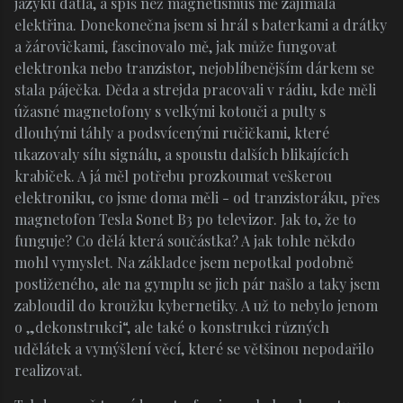
jazyku datla, a spíš než magnetismus mě zajímala
elektřina. Donekonečna jsem si hrál s baterkami a drátky
a žárovičkami, fascinovalo mě, jak může fungovat
elektronka nebo tranzistor, nejoblíbenějším dárkem se
stala páječka. Děda a strejda pracovali v rádiu, kde měli
úžasné magnetofony s velkými kotouči a pulty s
dlouhými táhly a podsvícenými ručičkami, které
ukazovaly sílu signálu, a spoustu dalších blikajících
krabiček. A já měl potřebu prozkoumat veškerou
elektroniku, co jsme doma měli - od tranzistoráku, přes
magnetofon Tesla Sonet B3 po televizor. Jak to, že to
funguje? Co dělá která součástka? A jak tohle někdo
mohl vymyslet. Na základce jsem nepotkal podobně
postiženého, ale na gymplu se jich pár našlo a taky jsem
zabloudil do kroužku kybernetiky. A už to nebylo jenom
o „dekonstrukci“, ale také o konstrukci různých
udělátek a vymýšlení věcí, které se většinou nepodařilo
realizovat.