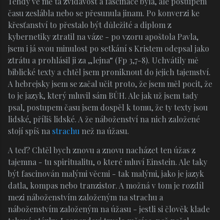
Tehdy ve mě ta zvídavost a fascinace byla, ale postupem
času zeslábla nebo se přesunula jinam. Po konverzi ke
křesťanství to přestalo být důležité a diplom z
kybernetiky ztratil na váze - po vzoru apoštola Pavla,
jsem i já svou minulost po setkání s Kristem odepsal jako
ztrátu a prohlásil ji za „lejna“ (Fp 3,7-8). Uchvátily mě
biblické texty a chtěl jsem proniknout do jejich tajemství.
A hebrejsky jsem se začal učit proto, že jsem měl pocit, že
to je jazyk, který mluvil sám BŮH. Ale jak už jsem tady
psal, postupem času jsem dospěl k tomu, že ty texty jsou
lidské, příliš lidské. A že náboženství na nich založené
stojí spíš na
strachu
než na úžasu.
A teď? Chtěl bych znovu a znovu nacházet ten úžas z
tajemna - tu spiritualitu, o které mluví Einstein. Ale taky
být fascinován malými věcmi - tak malými, jako je jazyk
datla, kompas nebo tranzistor. A možná v tom je rozdíl
mezi náboženstvím založeným na strachu a
náboženstvím založeným na úžasu - jestli si člověk klade