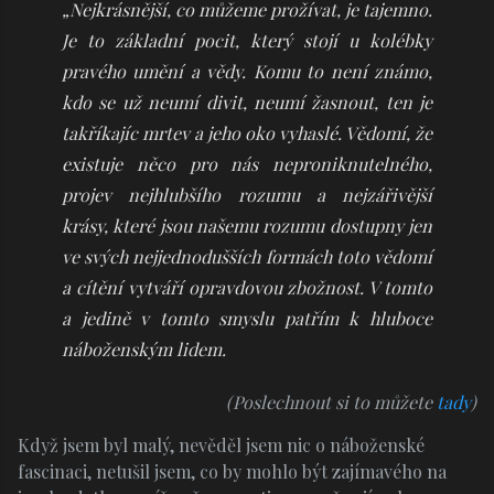
„Nejkrásnější, co můžeme prožívat, je tajemno.
Je to základní pocit, který stojí u kolébky
pravého umění a vědy. Komu to není známo,
kdo se už neumí divit, neumí žasnout, ten je
takříkajíc mrtev a jeho oko vyhaslé. Vědomí, že
existuje něco pro nás neproniknutelného,
projev nejhlubšího rozumu a nejzářivější
krásy, které jsou našemu rozumu dostupny jen
ve svých nejjednodušších formách toto vědomí
a cítění vytváří opravdovou zbožnost. V tomto
a jedině v tomto smyslu patřím k hluboce
náboženským lidem.
(Poslechnout si to můžete
tady
)
Když jsem byl malý, nevěděl jsem nic o náboženské
fascinaci, netušil jsem, co by mohlo být zajímavého na