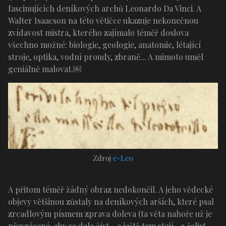
fascinujících deníkových archů Leonardo Da Vinci. A
Walter Isaacson na této větičce ukazuje nekonečnou
zvídavost mistra, kterého zajímalo téměř doslova
všechno možné: biologie, geologie, anatomie, létající
stroje, optika, vodní proudy, zbraně... A mimoto uměl
geniálně malovat.
￼
Zdroj
e-Leo
A přitom téměř žádný obraz nedokončil. A jeho vědecké
objevy většinou zůstaly na deníkových arších, které psal
zrcadlovým písmem zprava doleva (ta věta nahoře už je
převrácená, aby se dala číst - a ještě tam stojí „a čelist