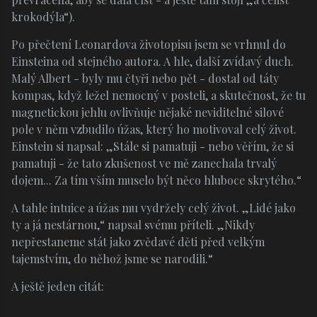
krokodýla“).
Po přečtení Leonardova životopisu jsem se vrhnul do
Einsteina od stejného autora. A hle, další zvídavý duch.
Malý Albert - byly mu čtyři nebo pět - dostal od táty
kompas, když ležel nemocný v posteli, a skutečnost, že tu
magnetickou jehlu ovlivňuje nějaké neviditelné silové
pole v něm vzbudilo úžas, který ho motivoval celý život.
Einstein si napsal: „Stále si pamatuji - nebo věřím, že si
pamatuji - že tato zkušenost ve mě zanechala trvalý
dojem... Za tím vším muselo být něco hluboce skrytého.“
A tahle intuice a úžas mu vydržely celý život.
„Lidé jako
ty a já nestárnou,“ napsal svému příteli. „Nikdy
nepřestaneme stát jako zvědavé děti před velkým
tajemstvím, do něhož jsme se narodili.“
A ještě jeden citát: