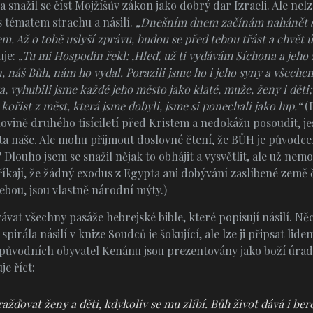
a snažil se číst Mojžíšův zákon jako dobrý dar Izraeli. Ale nelz
s tématem strachu a násilí.
„Dnešním dnem začínám nahánět st
 Až o tobě uslyší zprávu, budou se před tebou třást a chvět ú
uje:
„Tu mi Hospodin řekl:
‚
Hleď, už ti vydávám Síchona a jeho
 náš Bůh, nám ho vydal. Porazili jsme ho i jeho syny a všechen
, vyhubili jsme každé jeho město jako klaté, muže, ženy i děti
kořist z měst, která jsme dobyli, jsme si ponechali jako lup.“
(D
ovině druhého tisíciletí před Kristem a nedokážu posoudit, jes
 ta naše. Ale mohu přijmout doslovné čtení, že BŮH je původcem
louho jsem se snažil nějak to obhájit a vysvětlit, ale už nemo
 říkají, že žádný exodus z Egypta ani dobývání zaslíbené země 
ebou, jsou vlastně národní mýty.)
vat všechny pasáže hebrejské bible, které popisují násilí. Ně
pirála násilí v knize Soudců je šokující, ale lze ji připsat lid
původních obyvatel Kenánu jsou prezentovány jako boží úrad
je říct:
žďovat ženy a děti, kdykoliv se mu zlíbí. Bůh život dává i ber