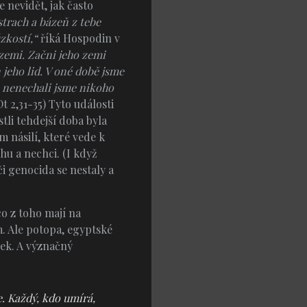
e nevidět, jak často
rach a bázeň z tebe
zkostí,“
říká Hospodin v
 zemi. Začni jeho zemi
 jeho lid. V oné době jsme
; nenechali jsme nikoho
t 2,31-35) Tyto události
tli tehdejší doba byla
 násilí, které vede k
hu a nechci. (I když
či genocida se nestaly a
co z toho mají na
em. Ale potopa, egyptské
ek. A význačný
e. Každý, kdo umírá,