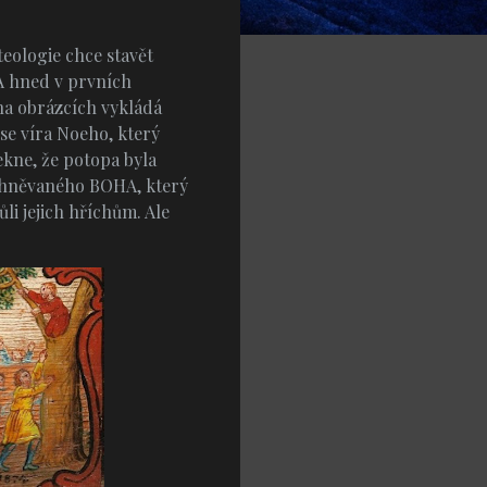
teologie chce stavět
A hned v prvních
 na obrázcích vykládá
 se víra Noeho, který
ekne, že potopa byla
rozhněvaného BOHA, který
li jejich hříchům. Ale