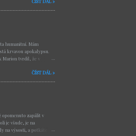
ČÍST DÁL »
odcast , kde jsem nedávno
ubt . Je to moudrý muž,
ít. A myslím, že jeho
vědavost respektuje
vřená. Požehnaní jsou ti,
chybňují své odpovědi,
ista humanitní. Mám
stá krvavou apokalypsu.
 Marion tvrdil, že v
st jen modifikované
ČÍST DÁL »
 spisy vyhlížejí násilný
itzer, Ehrman), ne
kter jednu velmi vážnou
 věřit ve věčný trest.
ě dobrý, nekonečně
táváme se nutně do
ž opomenuto zapálit v
i je všude, je na
y na výsosti, a potkáte ho.