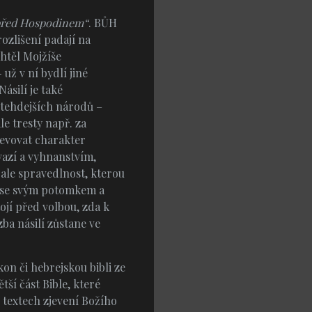
před Hospodinem“
. BŮH
ozlišení padají na
htěl Mojžíše
ž v ní bydlí jiné
ásilí je také
tehdejších národů –
e tresty např. za
zjevovat charakter
azí a vyhnanstvím,
 ale spravedlnost, kterou
dy se svým potomkem a
ojí před volbou, zda k
ba násilí zůstane ve
kon či hebrejskou bibli ze
tší část Bible, které
 textech zjevení Božího