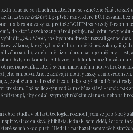
textů pracuje se strachem, kterému se vznešeně říká
„bázeň 
 nazván
„strach Izákův“.
Egyptské rány, které BŮH zasadil, bez r
onec na faraonova syna, protože BOHEM zatvrzelý faraon nec
emě, do které osvobozený národ putuje, má jednu nevýhodu - u
i vyhladit
„jako klaté“
, což bychom dneska nazvali genocidou. N
ova zákona, který byl možná humánnější než zákony jiných 
dlivého soudu, v ochraně cizinců a snaze o přiměřený trest, al
sabatu byly drakonické. A hlavně, je-li funkcí božího zákona 
obraz panovníka, který svému milovanému lidu vyhrožuje inv
jeho smlouvu. Ano, zaznívají i motivy lásky a milosrdenství,
je, je založena na hrozbě trestu. Jako když si rodič neví ra
m trestem. Což se lidským rodičům občas stává – jenže pak st
ě přistoupí, aby dodali svým výhrůžkám vážnost, nebo ta hroz
ní obor studia v oblasti teologie, rozhodl jsem se pro Starý zá
spiroval jeden skvělý biblista, jednak jsem viděl, že je to ta vě
které se málokdo pustí. Hledal a nacházel jsem v těch starých