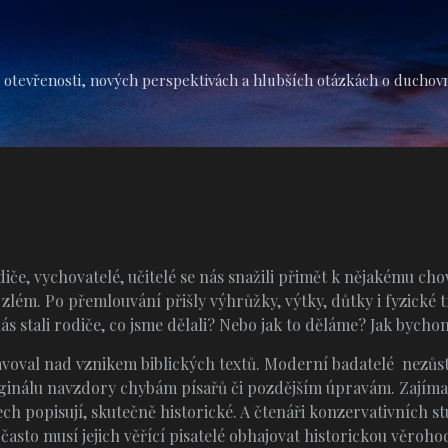
Přeskočit na hlavní obsah
 otevřenosti, nových perspektivách a hlubších otázkách o duchovní 
odiče, vychovatelé, učitelé se nás snažili přimět k nějakému cho
 zlém. Po přemlouvání přišly výhrůžky, výtky, důtky i fyzické 
ás stali rodiče, co jsme dělali? Nebo jak to děláme? Jak bycho
voval nad vznikem biblických textů. Moderní badatelé nezůstal
iginálu navzdory chybám písařů či pozdějším úpravám. Zajímalo
ech popisují, skutečně historické. A čtenáři konzervativních s
často musí jejich věřící pisatelé obhajovat historickou věroh