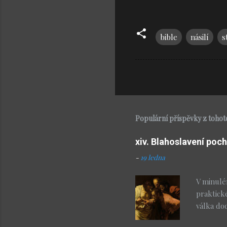
bible
násilí
s
Populární příspěvky z tohot
xiv. Blahoslavení poch
-
19 ledna
V minulé
praktick
válka do
vlastně d