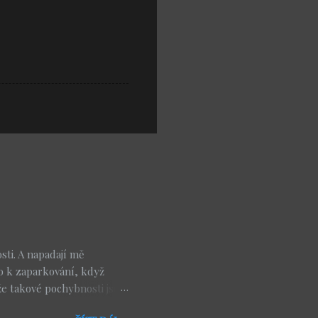
ti. A napadají mě
o k zaparkování, když
že takové pochybnosti jsou
, nebo modlitba, která