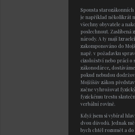
Spousta starozákonních 
je například několikrát
všechny obyvatele a nak
poslechnout.
Zaslíbená z
národy. A ty mají Izraelc
zakomponováno do Mojžíš
např. v požadavku sprave
cizoložství nebo práci o 
zákonodárce, dostáváme 
pokud nebudou dodržovat 
Mojžíšův zákon představu
začne vyhrožovat fyzický
fyzickému trestu skutečn
verbální rovině.
Když jsem si vybíral hlav
dvou důvodů. Jednak mě in
bych chtěl rozumět a do 