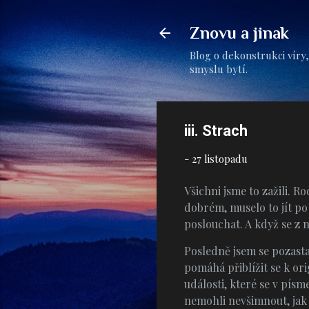
Znovu a jinak
Blog o dekonstrukci víry,
smyslu bytí.
iii. Strach
-
27 listopadu
Všichni jsme to zažili. R
dobrém, muselo to jít po
poslouchat. A když se z n
Posledně jsem se pozasta
pomáhá přiblížit se k or
události, které se v písm
nemohli nevšimnout, jak 