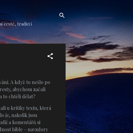
cestě, tradici i
vání. A když to nešlo po
tresty, abychom začali
m to chtěli dělat?
i u kritiky textu, která
 je, nakolik jsou
tudií a komentářů si
odnost bible – navzdory