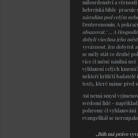
milosrdenství a věrnosti 
hebrejská bible pracuje 
národům pod celým nebem.
Deuteronomiu. A pokrač
obsazovat.
‘
… A Hospodin,
dobyli všechna jeho města
vyváznout. Jen dobytek a 
se měly stát ve druhé pol
více či méně násilná než
vyhlazení celých kmenů? D
někteří kritičtí badatelé
texty, které máme před s
Asi nemá smysl vyjmenová
svědomí lidé - například s
pohromy či vyhlazování 
evangelikál se nerozpaku
„
Bůh má právo vyvra