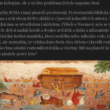
ým kolegům. Ale o těchto problémech bylo napsáno dost.
akého BOHA různí pisatelé představují. Protestantská biblická 
ma a svůj obraz BOHA skládá z výpovědí jednotlivých autorů. 
tkáváme se stvořitelem i ničitelem. Příběh o Noemově arše se
h: děti si malují koráb a dvojice zvířátek a duhu a zdůrazňuje
Možná jim hodná maminka, která nedělku nebo nábožko vede, ř
 zlí, ale nemyslím, že většina katechetů chce dětem vykreslit 
echna ostatní roztomilá zvířátka a všechny lidi na planetě kvů
 pisatele právě toto?