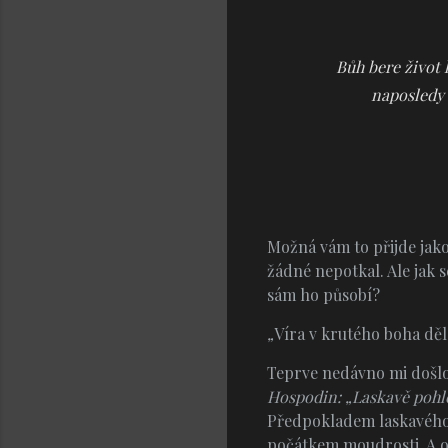
Bůh bere život 
naposledy 
Možná vám to přijde jako
žádné nepotkal. Ale jak 
sám ho působí?
„
Víra v krutého boha děl
Teprve nedávno mi došlo,
Hospodin: „Laskavě pohlé
Předpokladem laskavého v
počátkem moudrosti. A o