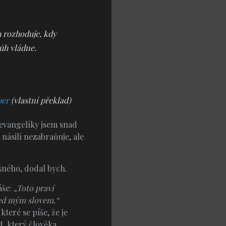
h rozhoduje, kdy
ůh vládne.
per
(vlastní překlad)
 evangelíky jsem snad
násilí nezabraňuje, ale
šného, dodal bych.
áše:
„Toto praví
řed mým slovem.“
eré se píše, že je
, který člověka