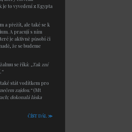
ak je to vyvedení z Egypta
a přežít, ale také se k
ium. A pracují s ním
eré je aktivně působí či
snadě, že se budeme
žalmu se říká:
„Tak zní
.“
 také stát vodítkem pro
 mečem zajdou.“
(Mt
ach; dokonalá láska
ČÍST DÁL ≫