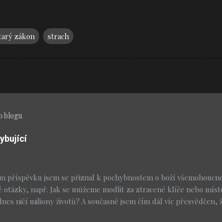
tarý zákon
strach
o blogu
ybující
m příspěvku jsem se přiznal k pochybnostem o boží všemohoucnos
é otázky, např. Jak se můžeme modlit za ztracené klíče nebo míst
dnes ničí miliony životů? A současně jsem čím dál víc přesvědčen, 
obré, jestli na konci zůstane víra, která nebude ignorovat realitu