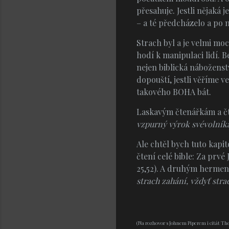
přesahuje. Jestli nějaká 
– a té předcházelo a po n
Strach byl a je velmi mo
hodí k manipulaci lidí. 
nejen biblická náboženst
dopouští, jestli věříme 
takového BOHA bát.
Laskavým čtenářkám a čt
vzpurný výrok svévolník
Ale chtěl bych tuto kapit
čtení celé bible: Za prvé J
25,52). A druhým hermen
strach zahání, vždyť stra
(Na rozhovor s Johnem Piperem i citát Th