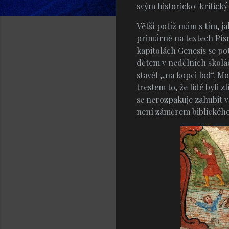
svým historicko-kritick
Větší potíž mám s tím, j
primárně na textech Pís
kapitolách Genesis se po
dětem v nedělních školác
stavěl „na kopci loď“. 
trestem to, že lidé byli
se nerozpakuje zahubit vš
není záměrem biblického