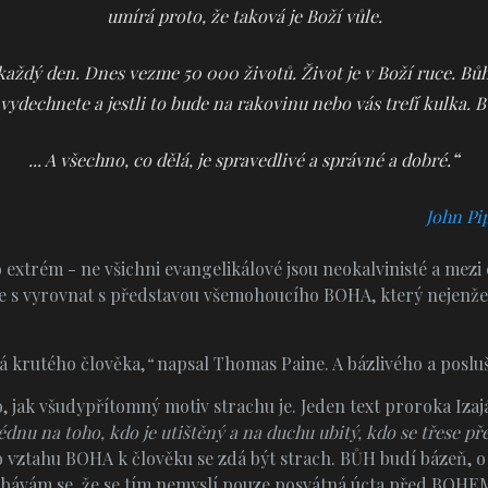
umírá proto, že taková je Boží vůle.
každý den. Dnes vezme 50 000 životů. Život je v Boží ruce. Bů
vydechnete a jestli to bude na rakovinu nebo vás trefí kulka. B
“
... A všechno, co dělá, je spravedlivé a správné a dobré.
John Pi
 extrém - ne všichni evangelikálové jsou neokalvinisté a mezi
se s vyrovnat s představou všemohoucího BOHA, který nejenže 
á krutého člověka,
“
napsal Thomas Paine. A bázlivého a poslu
 jak všudypřítomný motiv strachu je. Jeden text proroka Izaj
dnu na toho, kdo je utištěný a na duchu ubitý, kdo se třese p
ztahu BOHA k člověku se zdá být strach. BŮH budí bázeň, o kt
bávám se, že se tím nemyslí pouze posvátná úcta před BOHEM