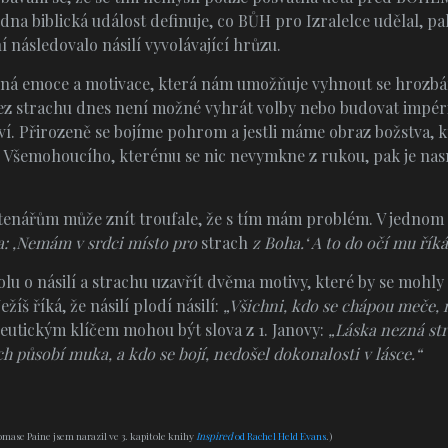
jedna biblická událost definuje, co BŮH pro Izralelce udělal, p
í následovalo násilí vyvolávající hrůzu.
cná emoce a motivace, která nám umožňuje vyhnout se hrozbám 
Bez strachu dnes není možné vyhrát volby nebo budovat impér
ví. Přirozeně se bojíme pohrom a jestli máme obraz božstva, kt
ve Všemohoucího, kterému se nic nevymkne z rukou, pak je na
enářům může znít troufale, že s tím mám problém. V jednom 
a: ‚Nemám v srdci místo pro
strach
z Boha.‘ A to do očí mu říká
olu o násilí a strachu uzavřít dvěma motivy, které by se mohly
ežíš říká, že násilí plodí násilí:
„Všichni, kdo se chápou meče,
eutickým klíčem mohou být slova z 1. Janovy:
„Láska nezná str
ch působí muka, a kdo se bojí, nedošel dokonalosti v lásce.“
omase Paine jsem narazil ve 3. kapitole knihy
Inspired
od Rachel Held Evans
.)