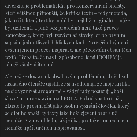
diverzita je problematická i pro konzervativní biblisty,
kteří většinou připouští, že kritika textu – tedy metoda,
jak určit, který text by mohl být nejblíž originálu – může
být užitečná. Úplně bez problémů není také proces
kanonizace, který byl uzavřen až stovky let po prvním
sepsání jednotlivých biblických knih. Neuvěřitelný není
ovšem jenom proces inspirace, ale především obsah těch
textů. Třeba to, že násilí způsobené lidmi i BOHEM je
téměř všudypřítomné…
Ale než se dostanu k obsahovým problémům, chtěl bych
laskavého čtenáře ujistit, že si uvědomuji, že moje kritika
může vyznívat arogantně – vždyť tady posuzuji „boží
slovo“ a tím se stavím nad BOHA. Pokud vás to uráží,
zkuste to prosím číst jako osobní vyznání člověka, který
se dlouho snažil ty texty jako boží zjevení brát a už
nemůže. A znovu hledá, jak je číst, protože jim nechce a
nemůže upřít určitou inspirovanost.