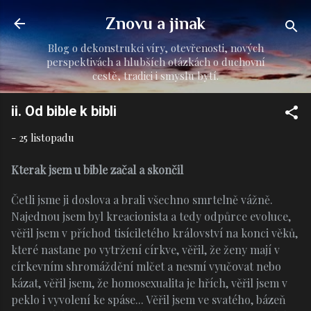
Přeskočit na hlavní obsah
Znovu a jinak
Blog o dekonstrukci víry, otevřenosti, nových
perspektivách a hlubších otázkách o duchovní
cestě, tradici i smyslu bytí.
ii. Od bible k bibli
-
25 listopadu
Kterak jsem u bible začal a skončil
Četli jsme ji doslova a brali všechno smrtelně vážně.
Najednou jsem byl kreacionista a tedy odpůrce evoluce,
věřil jsem v příchod tisíciletého království na konci věků,
které nastane po vytržení církve, věřil, že ženy mají v
církevním shromáždění mlčet a nesmí vyučovat nebo
kázat, věřil jsem, že homosexualita je hřích, věřil jsem v
peklo i vyvolení ke spáse... Věřil jsem ve svatého, bázeň