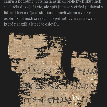
žánrů a podobně. Většina účastníků biblických skupinek
se chtěla dozvědět víc, ale spíš jsem se v církvi potkával s
lidmi, kteří o nějaké studium neměli zájem a ve své
osobní zbožnosti si vystačili s jednotlivým veršíky, na
které narazili a které je oslovily.