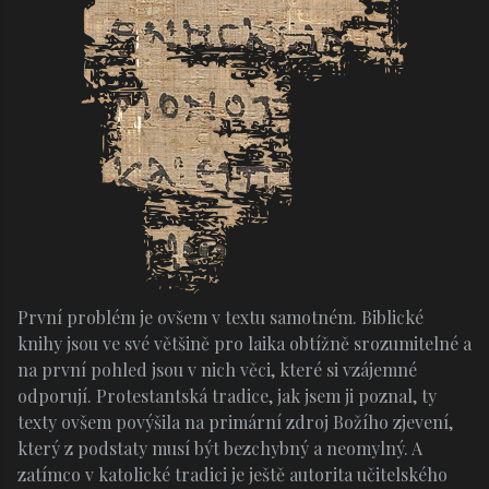
První problém je ovšem v textu samotném. Biblické
knihy jsou ve své většině pro laika obtížně srozumitelné a
na první pohled jsou v nich věci, které si vzájemné
odporují. Protestantská tradice, jak jsem ji poznal, ty
texty ovšem povýšila na primární zdroj Božího zjevení,
který z podstaty musí být bezchybný a neomylný. A
zatímco v katolické tradici je ještě autorita učitelského