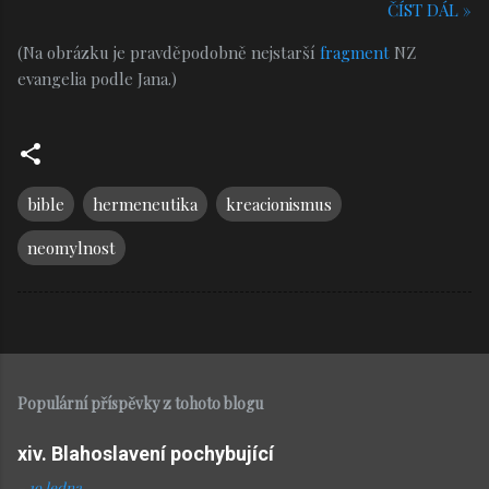
ČÍST DÁL »
(Na obrázku je pravděpodobně nejstarší
fragment
NZ
evangelia podle Jana.)
bible
hermeneutika
kreacionismus
neomylnost
Populární příspěvky z tohoto blogu
xiv. Blahoslavení pochybující
-
19 ledna