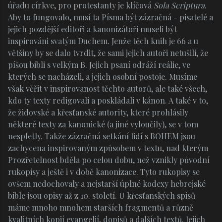
úřadu církve, pro protestanty je klíčová
Sola Scriptura
.
Aby to fungovalo, musí ta Písma být zázračná - pisatelé a
jejich pozdější editoři a kanonizátoři museli být
inspirováni svatým Duchem. Jenže těch knih je 66 a u
většiny by se dalo tvrdit, že sami jejich autoři netušili, že
píšou bibli s velkým B. Jejich psaní odráží reálie, ve
kterých se nacházeli, a jejich osobní postoje. Musíme
však věřit v inspirovanost těchto autorů, ale také všech,
kdo ty texty redigovali a poskládali v kánon. A také v to,
že židovské a křesťanské autority, které prohlásily
některé texty za kanonické (a jiné vyloučily), se v tom
nespletly. Takže zázračná setkání lidí s BOHEM jsou
zachycena inspirovaným způsobem v textu, nad kterým
Prozřetelnost bděla po celou dobu, než vznikly původní
rukopisy a ještě i v době kanonizace. Tyto rukopisy se
ovšem nedochovaly a nejstarší úplné kodexy hebrejské
bible jsou opisy až z 10. století. U křesťanských spisů
máme mnoho mnohem starších fragmentů a různě
kvalitních kopií evangelií, dopisů a dalších textů. Jejich