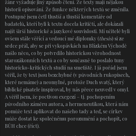
žánr vyžaduje jiný způsob čtení. Že texty mají nějakou
historii opisování. Že funkce některých textů se změnila.
Postupně jsem četl tlustší a tlustší komentáře od
badatelů, kteří byli k textu docela kritičtí, ale dokázali
najít širší historické a jazykové souvislosti. Mí učitelé byli
ovšem stále věřící a vedoucí mé diplomky (
thesis
) si ze
srdce přál, aby se při vykopávkách na Blízkém Východě
našlo něco, co by potvrdilo historickou věrohodnost
starozákonních textů a co by současně to poslalo tuny
historicko-kritických studií na smetiště. I já pořád jsem
věřil, že ty text jsou bezchybné (v původních rukopisech,
které nemáme) a neomylné, protože Duch svatý, který
biblické pisatele inspiroval, by nás přece neuvedl v omyl.
A věřil jsem, že poctivou exegezí – tj. pochopením
původního záměru autora, a hermeneutikou, která nám
pomůže text aplikovat do našeho tady a teď, se církev
může dostat ke společnému porozumění a pochopit, co
BŮH chce (říct).