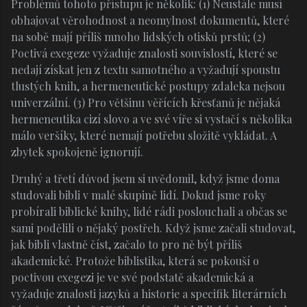
Problémů tohoto přístupu je několik: (1) Neustále musí
obhajovat věrohodnost a neomylnost dokumentů, které
na sobě mají příliš mnoho lidských otisků prstů; (2)
Poctivá exegeze vyžaduje znalosti souvislostí, které se
nedají získat jen z textu samotného a vyžadují spoustu
tlustých knih, a hermeneutické postupy zdaleka nejsou
univerzální. (3) Pro většinu věřících křesťanů je nějaká
hermeneutika cizí slovo a ve své víře si vystačí s několika
málo veršíky, které nemají potřebu složitě vykládat. A
zbytek spokojeně ignorují.
Druhý a třetí důvod jsem si uvědomil, když jsme doma
studovali bibli v malé skupině lidí. Dokud jsme roky
probírali biblické knihy, lidé rádi poslouchali a občas se
sami podělili o nějaký postřeh. Když jsme začali studovat,
jak bibli vlastně číst, začalo to pro ně být příliš
akademické. Protože biblistika, která se pokouší o
poctivou exegezi je ve své podstatě akademická a
vyžaduje znalosti jazyků a historie a specifik literárních