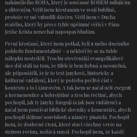
nahánějícího BOHA, který je současně BOHEM milujícím
a slitovným. Věřil jsem křesťanům ve svojí bublině,
protože ve mě vzbudili důvěru. Věřil jsem v Ducha
svatého, který by přece tyhle upřímné věřící v Pána
Ježíše Krista nenechal napospas bludům.
První křesťané, které jsem potkal, byli z mého dnešního
pohledu fundamentalisté – a někteří by se za tuhle
nálepku nestyděli. Trochu otevřenější evangelikálové
sice dál stáli na tom, že Bible je bezchybná a neomylná,
ale připouštěli, že je to text jazykově, historicky a
kulturně vzdálený, který je potřeba pečlivě číst v
kontextu a to i žánrovém. A tak jsem se začal učit exegezi
a hermeneutice a hebrejštině a trochu řečtině, abych
pochopil, jak ty jazyky fungují (a jak jsou vzdálené) a
začal jsem používat biblické slovníky a komentáře, abych
pochopil dějinné souvislosti a záměry pisatelů. Pochopil
jsem, že doslovné čtení, které staví všechny verše na
stejnou rovinu, nedává smysl. Pochopil jsem, že každý