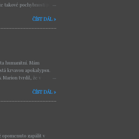
že takové pochybnosti jsou
, nebo modlitba, která
ČÍST DÁL »
odcast , kde jsem nedávno
ubt . Je to moudrý muž,
ít. A myslím, že jeho
vědavost respektuje
vřená. Požehnaní jsou ti,
chybňují své odpovědi,
ista humanitní. Mám
stá krvavou apokalypsu.
 Marion tvrdil, že v
st jen modifikované
ČÍST DÁL »
 spisy vyhlížejí násilný
itzer, Ehrman), ne
kter jednu velmi vážnou
 věřit ve věčný trest.
ě dobrý, nekonečně
táváme se nutně do
ž opomenuto zapálit v