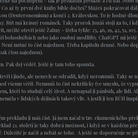
ěžké na pochopení – tak je prozatím přeskoč a čti dál. Nebo mi
m. Co až ty první dvě knihy bible dočteš? Můžeš pokračovat dál h
ovou (Deuteronomium) a končí 2. Královskou. To je hodně dlouh
ky. Rút má krásný románek. Taky prorok Jonáš stojí za to, i kdy
 určitě otevři ještě Žalmy - třeba tyhle: 23, 46, 19, 42, 51, 103...
 při bohoslužbách nebo jako osobní modlitby. ChatGPT mi ještě
. Není nutné to číst najednou. Třeba kapitolu denně. Nebo dop
opak čtou najednou).
. Pak dej vědět. Ještě je tam toho spousta.
otevři i jinde, ale nenech se odradit, když nerozumíš. Taky se 
ed všemu věřit. Nemusíš to číst nekriticky (ve smyslu, že vypn
em, kteří to studují celý život. A nenapsal ji pánbůh, ale lidi. 
eměla v lidských dějinách takový vliv. A jestli ji ten BŮH inspi
ém překladu ji máš číst. Já jsem začal u tzv. ekumenického překl
eklad 21. století je taky dobrá možnost, i když se v každém pře
. Důležité je začít a nebát se toho. A ještě se doporučuje se p