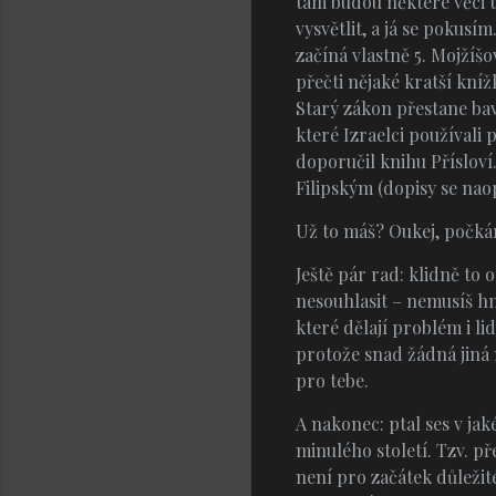
tam budou některé věci t
vysvětlit, a já se pokusí
začíná vlastně 5. Mojžíš
přečti nějaké kratší kníž
Starý zákon přestane bavit,
které Izraelci používali
doporučil knihu Přísloví
Filipským (dopisy se na
Už to máš? Oukej, počkám
Ještě pár rad: klidně to 
nesouhlasit – nemusíš hn
které dělají problém i lid
protože snad žádná jiná n
pro tebe.
A nakonec: ptal ses v jak
minulého století. Tzv. př
není pro začátek důležité