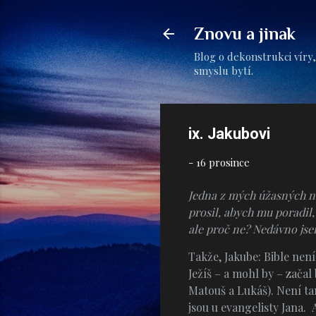
Znovu a jinak
Blog o dekonstrukci víry,
smyslu bytí.
ix. Jakubovi
-
16 prosince
Jedna z mých úžasných ne
prosil, abych mu poradil,
ale proč ne? Nedávno js
Takže, Jakube: Bible není 
Ježíš – a mohl by – zača
Matouš a Lukáš). Není ta
jsou u evangelisty Jana. A