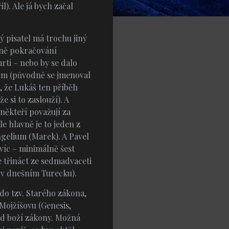
). Ale já bych začal
ý pisatel má trochu jiný
stně pokračování
mrti – nebo by se dalo
lem (původně se jmenoval
m, že Lukáš ten příběh
e si to zaslouží). A
někteří považují za
 hlavně je to jeden z
gelium (Marek). A Pavel
víc – minimálně šest
je třináct ze sedmadvaceti
 v dnešním Turecku).
 do tzv. Starého zákona,
. Mojžíšovu (Genesis,
od boží zákony. Možná