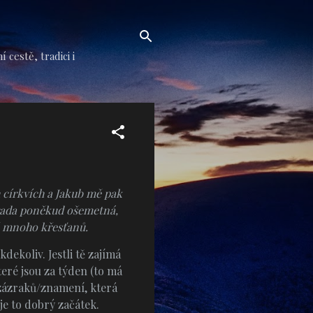
cestě, tradici i
 církvích a Jakub mě pak
á rada poněkud ošemetná,
ež mnoho křesťanů.
kdekoliv. Jestli tě zajímá
eré jsou za týden (to má
 zázraků/znamení, která
 je to dobrý začátek.