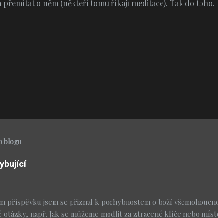
a přemítat o něm (někteří tomu říkají meditace). Tak do toho.
o blogu
ybující
m příspěvku jsem se přiznal k pochybnostem o boží všemohoucnos
é otázky, např. Jak se můžeme modlit za ztracené klíče nebo míst