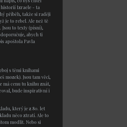
 napiš, co bys chtěl
istorií Izraele - ta
ý příběh, takže si raději
ž je to rebel. Ale než tě
 Jsou to texty (písní),
 doporučuje, abych ti
is apoštola Pavla
neboj s těmi knihami
eš mozek). Jsou tam věci,
Ale má cenu tu knihu znát,
roval, bude inspirativní i
adu, který je z 80. let
kladu něco ztratí. Ale to
řitom modlit. Nebo si