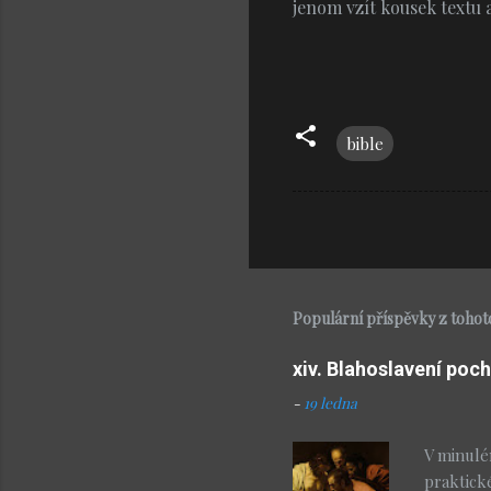
jenom vzít kousek textu 
bible
Populární příspěvky z tohot
xiv. Blahoslavení poch
-
19 ledna
V minulé
praktick