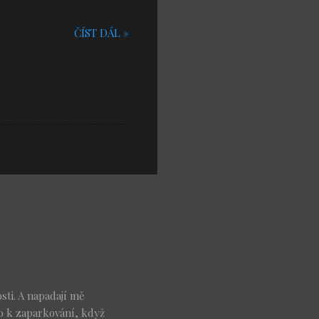
ČÍST DÁL »
ti. A napadají mě
o k zaparkování, když