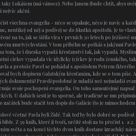
taky Lukášem (má vánoce). Nebo Janem (bude chtít, abys uvěřil
i nejvíc akční.
íst všechna evangelia – něco se opakuje, něco je navíc a každ
ujme, neutíkej od něj a podívej se do Skutků apoštolů. Je to vla
né na to, jak se šířila víra v prvních 30 letech po Ježíšově s
po svém zmrtvýchvstání. V tom příběhu se potkáš s jakýmsi Pav
 na tom, že i dneska vypadá křesťanství tak, jak vypadá. Myslí
otní církev vypadala víc idylicky (církev je rodu ženského, takž
avla a protože Pavel se pohádal s apoštolem Petrem (kterého 
val bych dopisem Galatským křesťanům, kde se o tom píše. Ale
ých dokumentů! Pravděpodobně je mladší než nejmladší evan
hrnuje svoje pochopení evangelia. On toho samozřejmě napsal 
ckých. U dalších šesti je to sporné, ale tradičně se mu připisu
o začátek bude stačit ten dopis do Galácie (to je mimochodem
tolové včetně Pavla byli Židé. Tak teď by bylo dobré se podívat
bible. Z 39 knih, které ji tvoří, určitě stojí za to přečíst 1. a 2
ením světa a na konci těchto dvou knih dostane izraelský nár