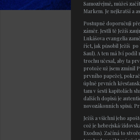
Samozřejmě, můžeš začít 
Markem. Je nejkratší a as
Postupně doporučuji přeč
záměr. Jestli tě Ježíš za
Lukášova evangelia zaměře
říct, jak působil Ježíš 
Saul). A ten má lví podíl
trochu učesal, aby ta prv
protože už jsem zmínil P
prvního papeže), pokračo
úplně prvních křesťansk
tam v šesti kapitolách s
dalších dopisů je autenti
novozákonních spisů. Pr
Ježíš a všichni jeho apoš
což je hebrejská/židovská 
Exodus). Začíná to stvoř