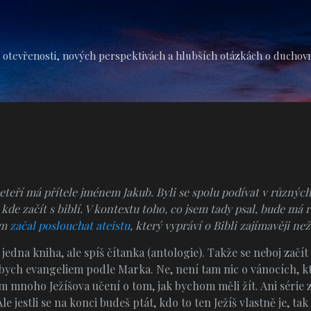
Přeskočit na hlavní obsah
 otevřenosti, nových perspektivách a hlubších otázkách o duchovní 
teří má přítele jménem Jakub. Byli se spolu podívat v různých
 kde začít s biblí. V kontextu toho, co jsem tady psal, bude m
em
začal poslouchat ateistu
, který vypráví o Bibli zajímavěji n
jedna kniha, ale spíš čítanka (antologie). Takže se neboj začít 
l bych evangeliem podle Marka. Ne, není tam nic o vánocích, kt
m mnoho Ježíšova učení o tom, jak bychom měli žít. Ani série
le jestli se na konci budeš ptát, kdo to ten Ježíš vlastně je, tak