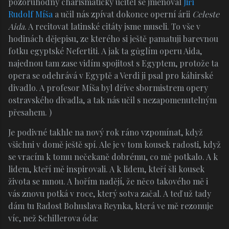
pozoruhodný charismatický učitel se jmenoval
Jiří
Rudolf Míša
a učil nás zpívat dokonce operní árii
Celeste
Aida
. A recitovat latinské citáty jsme museli. To vše v
hodinách dějepisu, ze kterého si ještě pamatuji barevnou
fotku egyptské Nefertiti. A jak ta gůglím operu Aida,
najednou tam zase vidím spojitost s Egyptem, protože ta
opera se odehrává v Egyptě a Verdi ji psal pro káhirské
divadlo. A profesor Míša byl dříve sbormistrem opery
ostravského divadla, a tak nás učil s nezapomenutelným
přesahem. )
Je podivné takhle na nový rok ráno vzpomínat, když
všichni v domě ještě spí. Ale je v tom kousek radosti, když
se vracím k tomu nečekaně dobrému, co mě potkalo. A k
lidem, kteří mě inspirovali. A k lidem, kteří šli kousek
života se mnou. A hořím nadějí, že něco takového mě i
vás znovu potká v roce, který sotva začal. A teď už tady
dám tu Radost Bohuslava Reynka, která ve mě rezonuje
víc, než Schillerova óda: