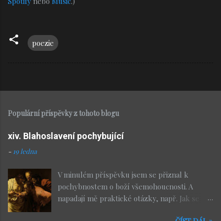
Spotify
nebo
Music
.)
poezie
Populární příspěvky z tohoto blogu
xiv. Blahoslavení pochybující
-
19 ledna
V minulém příspěvku jsem se přiznal k
pochybnostem o boží všemohoucnosti. A
napadají mě praktické otázky, např. Jak se
můžeme modlit za ztracené klíče nebo místo