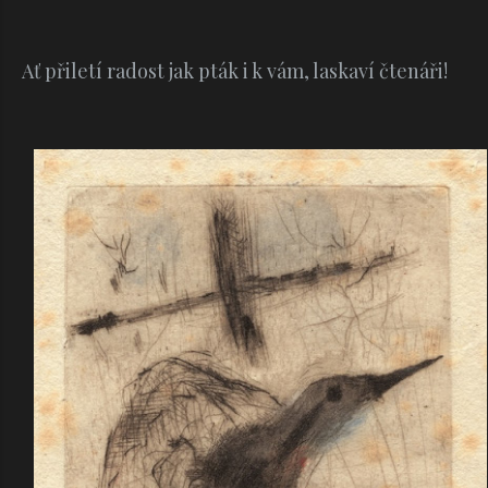
Ať přiletí radost jak pták i k vám, laskaví čtenáři!