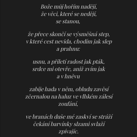
Bože můj hořím nadějí,
že věci, které se nedějí,
se stanou,
že přece skončí se výsměšná step,
v které cest nevida, chodím jak slep
a prahnu:
usnu, a přiletí radost jak pták,
srdce mi otevře, aniž zvím jak
a v hněvu
zabije hada v něm, obludu zavěsí
zčernalou na haluz ve vlhkém zálesí
zoufání,
ve branách duše mé zaskví se stráží
čekání barvínky slzami svlaží
zpívajíc.