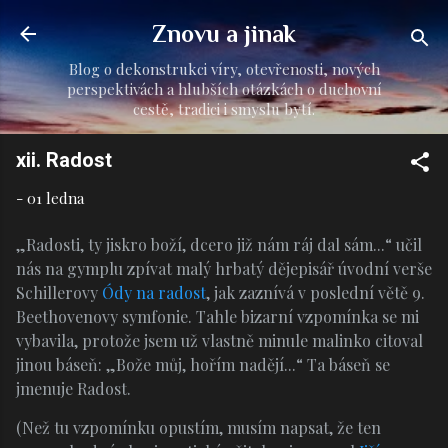
Přeskočit na hlavní obsah
Znovu a jinak
Blog o dekonstrukci víry, otevřenosti, nových
perspektivách a hlubších otázkách o duchovní
cestě, tradici i smyslu bytí.
xii. Radost
-
01 ledna
„Radosti, ty jiskro boží, dcero již nám ráj dal sám...“ učil
nás na gymplu zpívat malý hrbatý dějepisář úvodní verše
Schillerovy
Ódy na radost
, jak zaznívá v poslední větě 9.
Beethovenovy symfonie. Tahle bizarní vzpomínka se mi
vybavila, protože jsem už vlastně minule malinko citoval
jinou báseň: „Bože můj, hořím nadějí...“ Ta báseň se
jmenuje Radost.
(Než tu vzpomínku opustím, musím napsat, že ten