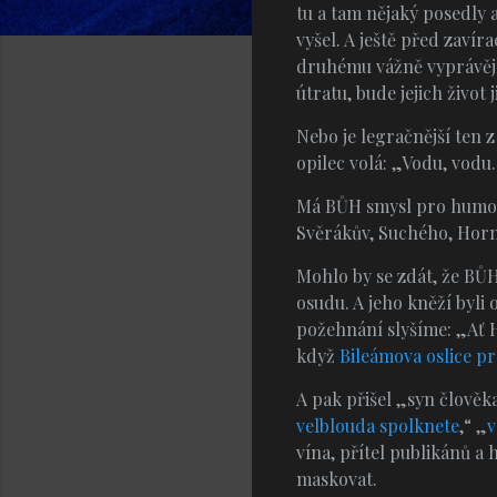
tu a tam nějaký posedly a
vyšel. A ještě před zaví
druhému vážně vyprávějí, 
útratu, bude jejich život ji
Nebo je legračnější ten 
opilec volá: „Vodu, vodu.
Má BŮH smysl pro humor? 
Svěrákův, Suchého, Horní
Mohlo by se zdát, že BŮH 
osudu. A jeho kněží byli 
požehnání slyšíme: „Ať Ho
když
Bileámova oslice p
A pak přišel „syn člověka
velblouda spolknete
,“ „
v
vína, přítel publikánů a
maskovat.