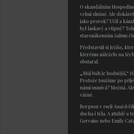
O skandálním Hospodinovi
velmi slušně. Ale dokážet
jako prorok? Učil a káza
byl laskavý a vtipný? To
starozákonním žalmu čtem
Představuji si Ježíše, kte
kterému záleželo na těch
obstaral.
„Můj bůh je hodnější,“ ř
Protože toužíme po přije
námi usmívá? Možná. Ale 
vážně.
Bergson v eseji
Smích
řík
ducha i těla. A ztuhlé a 
Gervaise nebo Emily Catal