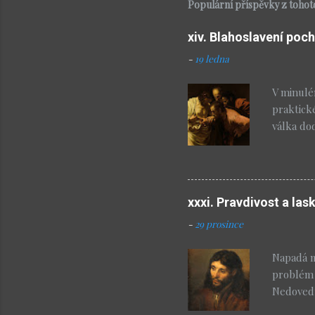
Populární příspěvky z tohot
xiv. Blahoslavení poch
-
19 ledna
V minulé
praktick
válka do
vlastně d
bude pro
poslouch
který mi
xxxi. Pravdivost a las
blahosla
-
29 prosince
skutečnos
kdo se d
Napadá mě
neboť jej
problém 
Nedovedu 
hebrejsk