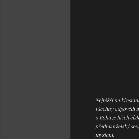
Nejtěžší na křesťans
všechny odpovědi a
o Bohu je hřích čísl
předmanželský sex, 
myšlení.