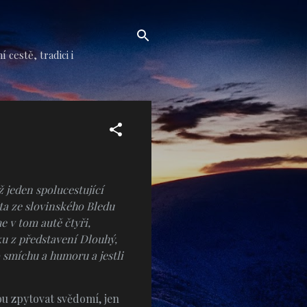
cestě, tradici i
 jeden spolucestující
sta ze slovinského Bledu
 v tom autě čtyři,
iku z představení Dlouhý,
o smíchu a humoru a jestli
ou zpytovat svědomí, jen