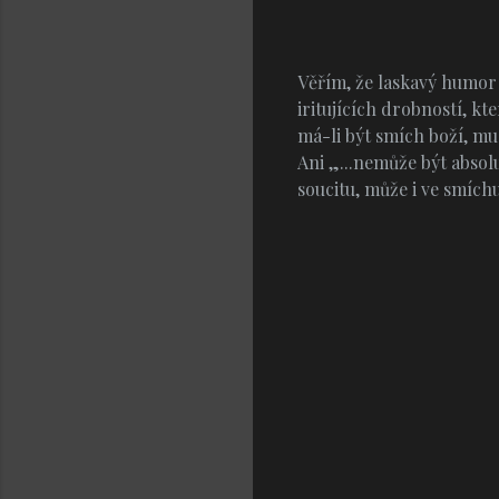
Věřím, že laskavý humor 
iritujících drobností, k
má-li být smích boží, mus
Ani „...nemůže být absol
soucitu, může i ve smích