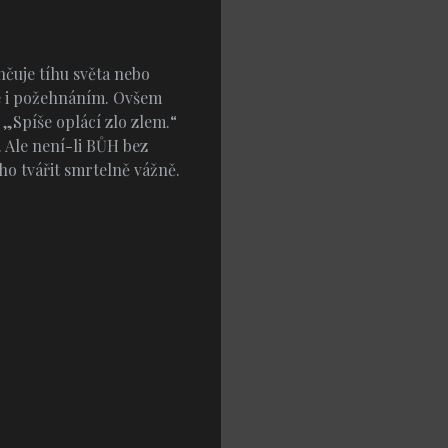
hčuje tíhu světa nebo
ale i požehnáním. Ovšem
 „Spíše oplácí zlo zlem.“
 Ale není-li BŮH bez
ho tvářit smrtelně vážně.