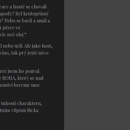
ace a hosté se chovali
hospody? Byl krutopřísný
 Nebo se bavil a smál a
A přece ve
íc než olej.“
l nebo učil. Ale jako host,
íno, tak prý ještě něco
teré jsem ho pozval.
me BOHA, který se nad
oženství bereme moc
 tuhosti charakteru,
ektním vtipům Ricka