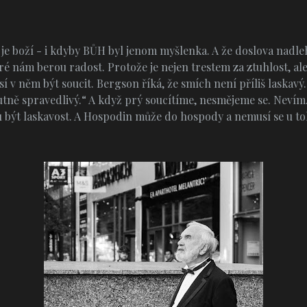
je boží - i kdyby BŮH byl jenom myšlenka. A že doslova nadle
teré nám berou radost. Protože je nejen trestem za ztuhlost, 
í v něm být soucit. Bergson říká, že smích není příliš laskavý.
utně spravedlivý.“ A když prý soucítíme, nesmějeme se. Nevím.
u být laskavost. A Hospodin může do hospody a nemusí se u to