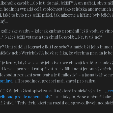
lkoholik zavolá: „Co je ti do náš, Ježíši?“ A on nařídí, aby z
rací hodinou vypadá celá společnost jako schůzka anonymních 
jaké to bylo než Ježíš přišel, jak mizerné a hříšné byly jejich ž
ný...
z galilejské svatby – kde jak známo proměnil Ježíš vodu ve vín
..“ Načež Ježíš vstane a ten chudák zvolá: „Ne, ty už ne!“
Umí si dělat legraci z lidí i ze sebe? A může být jeho humo
čkův nebo Werichův? A když se říká, že všechna pravda je boží
je krutý, když se k sobě jeho tvorové chovají krutě. A ironický
od krve a proroci krutopřísní. Ale v Bibli není jenom výsměch,
spodin rozjasní svou tvář a je ti milostiv“ – a jasná tvář se n
romluví
, a Hospodinovi proroci mají smysl pro satiru.
“ Ježíš. Jeho životopisci zapsali některé ironické výroky – „
ce
elbloud projde uchem jehly
“ – ale taky to, že se o něm říkalo:
 hříšníků.“ Tedy těch, kteří na rozdíl od spravedlivých nedoká