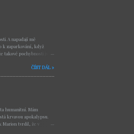
ti. A napadají mě
o k zaparkování, když
že takové pochybnosti jsou
, nebo modlitba, která
ČÍST DÁL »
odcast , kde jsem nedávno
ubt . Je to moudrý muž,
ít. A myslím, že jeho
vědavost respektuje
vřená. Požehnaní jsou ti,
chybňují své odpovědi,
ista humanitní. Mám
stá krvavou apokalypsu.
 Marion tvrdil, že v
st jen modifikované