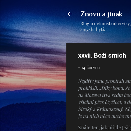
Znovu a jinak
Blog o dekonstrukci víry,
smyslu bytí.
xxvii. Boží smích
-
14 června
Nejdřív jsme probírali a
prohlásil: „Díky bohu, že
na Moravu trvá sedm hodi
všichni přes čtyřicet, a 
Široký a Krátkozraký. Něj
je na nich něco duchovní
Znáte ten, jak přijde Je