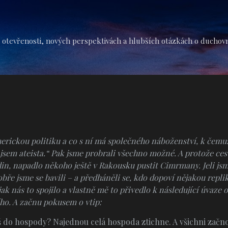
Přeskočit na hlavní obsah
 otevřenosti, nových perspektivách a hlubších otázkách o duchovní 
merickou politiku a co s ní má společného náboženství, k čemuž
 jsem ateista.“ Pak jsme probrali všechno možné. A protože ce
n, napadlo někoho ještě v Rakousku pustit Cimrmany. Jeli jsme
dobře jsme se bavili – a předháněli se, kdo dopoví nějakou repl
ak nás to spojilo a vlastně mě to přivedlo k následující úvaze 
ho. A začnu pokusem o vtip:
žíš do hospody? Najednou celá hospoda ztichne. A všichni začn