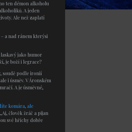
 něho ten démon alkoholu
alkoholiků. A jeden
ivoty. Ale než zaplatí
o – a nad ránem kterýsi
r laskavý jako humor
, je boží i legrace?
, soudě podle ironií
 ale i úsměv. V Áronském
emračí. A je úsměvné,
díte komára, ale
 „Aj, člověk žráč a pijan
žou své hříchy dobře