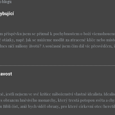
o blogu
ybující
m příspěvku jsem se přiznal k pochybnostem o boží všemohoucnos
é otázky, např. Jak se můžeme modlit za ztracené klíče nebo míst
dnes ničí miliony životů? A současně jsem čím dál víc přesvědčen, 
obré, jestli na konci zůstane víra, která nebude ignorovat realitu
měňovat především mne. Už jsem tady dělal reklamu na Nomad P
al rozhovor s Brianem McLarenem nad jeho knihou Faith after Do
mochodem také vyšel z denominace, ve které jsem se nechal pokřt
kavost
venství se budou hodit i vám: Blahoslavení zvědaví, neboť jejich z
t. Blahoslavení nejistí a znejistělí, protože jejich mysl je stále ote
iví, neboť naleznou to, co je podivuhodné Blahoslavení ti, kdo zpo
, jestli nejsem ve své kritice náboženství vlastně idealista. Ideal
ich obzory se budou navždy rozš...
s obrazem hněvivého monarchy, který trestá potopou světa a chy
Bibli číst, aniž bych viděl obrazy, pro které církevní otec/heretik
é bibli působí nějaký jiný bůh a z novozákonních knih vzal na milo