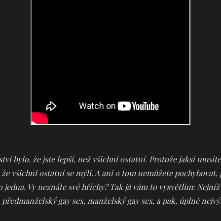
tví bylo, že jste lepší, než všichni ostatní. Protože jaksi musíte
 že všichni ostatní se mýlí. A ani o tom nemůžete pochybovat,
o jedna. Vy neznáte své hříchy? Tak já vám to vysvětlím: Nejníž
předmanželský gay sex, manželský gay sex, a pak, úplně nejvýš