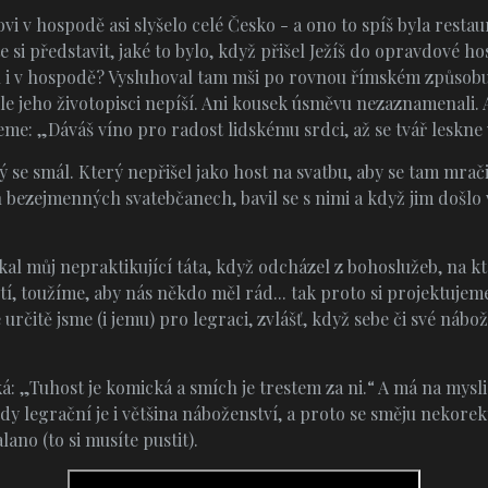
 v hospodě asi slyšelo celé Česko - a ono to spíš byla restaur
e si představit, jaké to bylo, když přišel Ježíš do opravdové 
l i v hospodě? Vysluhoval tam mši po rovnou římském způsobu?
hle jeho životopisci nepíší. Ani kousek úsměvu nezaznamenali. 
e: „Dáváš víno pro radost lidskému srdci, až se tvář leskne v
rý se smál. Který nepřišel jako host na svatbu, aby se tam mrači
 bezejmenných svatebčanech, bavil se s nimi a když jim došlo v
íkal můj nepraktikující táta, když odcházel z bohoslužeb, na k
tí, toužíme, aby nás někdo měl rád... tak proto si projektuje
určitě jsme (i jemu) pro legraci, zvlášť, když sebe či své náb
á: „Tuhost je komická a smích je trestem za ni.“ A má na mysli
tedy legrační je i většina náboženství, a proto se směju nekor
ano (to si musíte pustit).