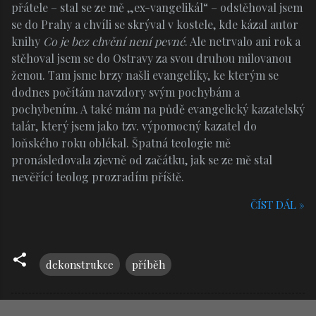
přátele – stal se ze mě „ex-vangelikál“ – odstěhoval jsem
se do Prahy a chvíli se skrýval v kostele, kde kázal autor
knihy
Co je bez chvění není pevné
. Ale netrvalo ani rok a
stěhoval jsem se do Ostravy za svou druhou milovanou
ženou. Tam jsme brzy našli evangelíky, ke kterým se
dodnes počítám navzdory svým pochybám a
pochybením. A také mám na půdě evangelický kazatelský
talár, který jsem jako tzv. výpomocný kazatel do
loňského roku oblékal. Špatná teologie mě
pronásledovala zjevně od začátku, jak se ze mě stal
nevěřící teolog prozradím příště.
ČÍST DÁL »
dekonstrukce
příběh