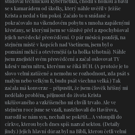
studoval technickou kybernetiku, chodil s holkou a bavil
se s kamarádem od školky, který náhle uvěřil v Ježíše
Krista a nedal s tím pokoj. Začalo to u snídaně a
pokračovalo na víkendovém pobytu s mnoha zapálenými
křesťany, se kterými jsem se vášnivě přel a zpochybňoval
jejich nevědecké přesvědčení. O pár měsíců později, na
stejném místě v kopcích nad Vsetínem, jsem byl o
poznání měkčí a otevřenější (a ta holka těhotná). Náhle
jsem znejistěl svém přesvědčení a začal oslovovat TY
kdesi v mém nitru, kterému se říká BŮH. (A protože je to
slovo velmi zatížené a nemohu se rozhodnout, zda psát s
malým nebo velkým B, budu psát všechna velká.) Tak
začala má konverze – připustit, že jsem člověk hříšný mi
nedělalo problém, přijmout do života Krista
ukřižovaného a vzkříšeného mi chvíli trvalo. Ale ve
stejném roce jsme se vzali, nastěhovali do Havířova,
narodil se nám syn, nechali se pokřtít... A vstoupili do
církve, kterou bych dnes spíš nazval sektou. (Detaily
jindy.) Jejich hlavní důraz byl na Bibli, kterou četli velmi