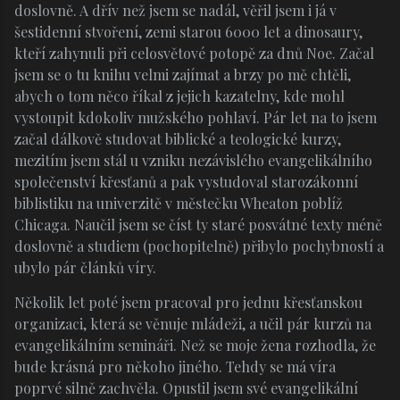
doslovně. A dřív než jsem se nadál, věřil jsem i já v
šestidenní stvoření, zemi starou 6000 let a dinosaury,
kteří zahynuli při celosvětové potopě za dnů Noe. Začal
jsem se o tu knihu velmi zajímat a brzy po mě chtěli,
abych o tom něco říkal z jejich kazatelny, kde mohl
vystoupit kdokoliv mužského pohlaví. Pár let na to jsem
začal dálkově studovat biblické a teologické kurzy,
mezitím jsem stál u vzniku nezávislého evangelikálního
společenství křesťanů a pak vystudoval starozákonní
biblistiku na univerzitě v městečku Wheaton poblíž
Chicaga. Naučil jsem se číst ty staré posvátné texty méně
doslovně a studiem (pochopitelně) přibylo pochybností a
ubylo pár článků víry.
Několik let poté jsem pracoval pro jednu křesťanskou
organizaci, která se věnuje mládeži, a učil pár kurzů na
evangelikálním semináři. Než se moje žena rozhodla, že
bude krásná pro někoho jiného. Tehdy se má víra
poprvé silně zachvěla. Opustil jsem své evangelikální