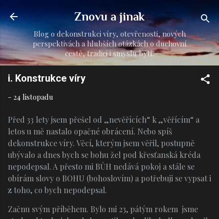
Přeskočit na hlavní obsah
Znovu a jinak
Blog o dekonstrukci víry, otevřenosti, nových
perspektivách a hlubších otázkách o duchovní
cestě, tradici i smyslu bytí.
i. Konstrukce víry
-
24 listopadu
Před 33 lety jsem přešel od „nevěřících“ k „věřícím“ a
letos u mě nastalo opačné obrácení. Nebo spíš
dekonstrukce víry. Věcí, kterým jsem věřil, postupně
ubývalo a dnes bych se bohu žel pod křesťanská kréda
nepodepsal. A přesto mi BŮH nedává pokoj a stále se
obírám slovy o BOHU (bohoslovím) a potřebuji se vypsat i
z toho, co bych nepodepsal.
Začnu svým příběhem. Bylo mi 23, pátým rokem jsme